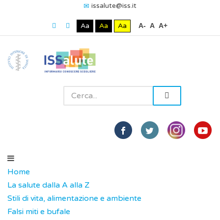
issalute@iss.it
Aa
Aa
Aa
A-
A
A+
Home
La salute dalla A alla Z
Stili di vita, alimentazione e ambiente
Falsi miti e bufale