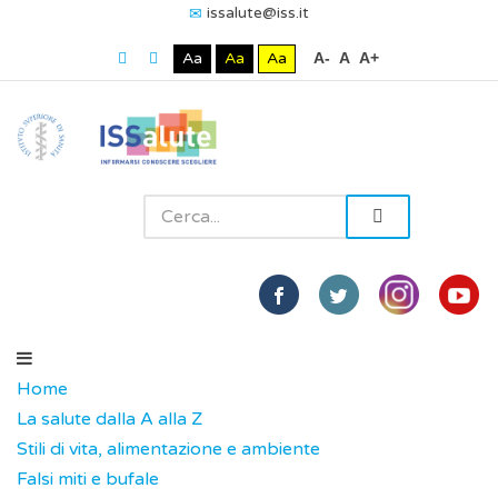
issalute@iss.it
Aa
Aa
Aa
A-
A
A+
Home
La salute dalla A alla Z
Stili di vita, alimentazione e ambiente
Falsi miti e bufale