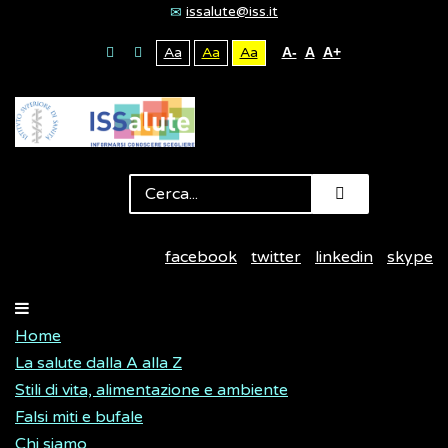
issalute@iss.it
Aa
Aa
Aa
A-
A
A+
facebook
twitter
linkedin
skype
Home
La salute dalla A alla Z
Stili di vita, alimentazione e ambiente
Falsi miti e bufale
Chi siamo