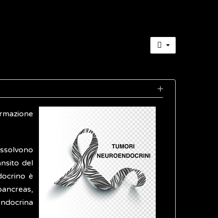
ormazione
assolvono
ansito del
docrino è
pancreas,
endocrina