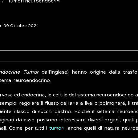
Tumori neuroendocrini
o: 09 Ottobre 2024
ndocrine Tumor
dall'inglese) hanno origine dalla trasf
sistema neuroendocrino.
ervosa ed endocrina, le cellule del sistema neuroendocrino 
mpio, regolare il flusso dell'aria a livello polmonare, il tr
ente rilascio di succhi gastrici. Poiché il sistema neuroen
riginati da esso possono interessare diversi organi, quali 
nali. Come per tutti i
tumori
, anche quelli di natura neuro