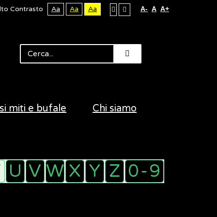
lto Contrasto
Aa
Aa
Aa
A-
A
A+
si miti e bufale
Chi siamo