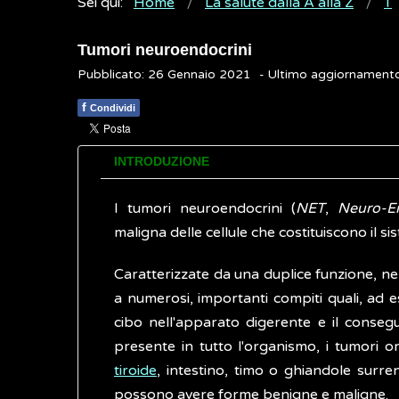
Sei qui:
Home
La salute dalla A alla Z
T
Tumori neuroendocrini
Pubblicato: 26 Gennaio 2021
- Ultimo aggiornament
f
Condividi
INTRODUZIONE
I tumori neuroendocrini (
NET
,
Neuro-E
maligna delle cellule che costituiscono il 
Caratterizzate da una duplice funzione, n
a numerosi, importanti compiti quali, ad ese
cibo nell'apparato digerente e il consegu
presente in tutto l'organismo, i tumori o
tiroide
, intestino, timo o ghiandole surre
possono avere forme benigne e maligne.