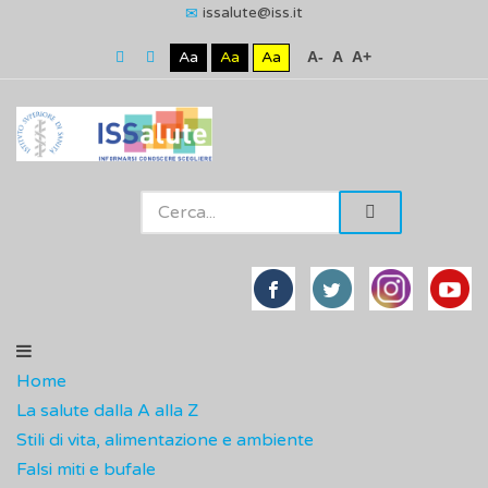
issalute@iss.it
Aa
Aa
Aa
A-
A
A+
Home
La salute dalla A alla Z
Stili di vita, alimentazione e ambiente
Falsi miti e bufale