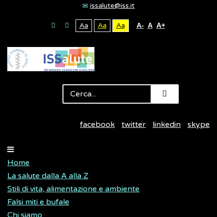
issalute@iss.it
Aa
Aa
Aa
A-
A
A+
facebook
twitter
linkedin
skype
Home
La salute dalla A alla Z
Stili di vita, alimentazione e ambiente
Falsi miti e bufale
Chi siamo