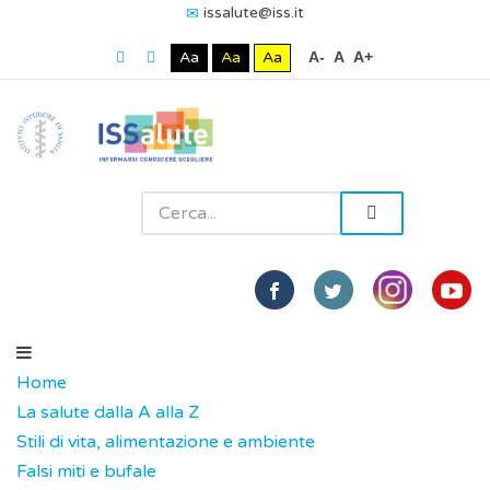
issalute@iss.it
Aa
Aa
Aa
A-
A
A+
Home
La salute dalla A alla Z
Stili di vita, alimentazione e ambiente
Falsi miti e bufale