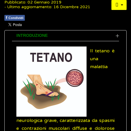
Pubblicato: 02 Gennaio 2019
- Ultimo aggiornamento: 16 Dicembre 2021
f
Condividi
INTRODUZIONE
Il tetano è
una
malattia
neurologica grave, caratterizzata da spasmi
e contrazioni muscolari diffuse e dolorose