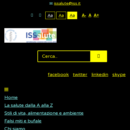
issalute@iss.it
Aa
Aa
Aa
A-
A
A+
facebook
twitter
linkedin
skype
Home
La salute dalla A alla Z
Stili di vita, alimentazione e ambiente
Falsi miti e bufale
Chi siamo