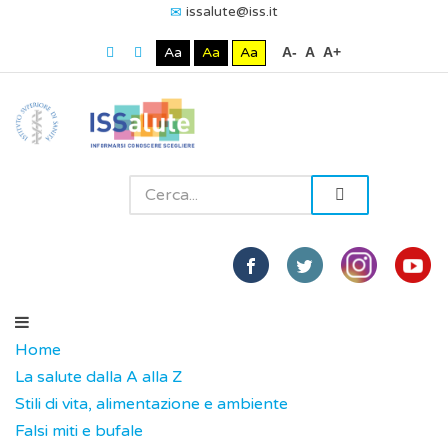
issalute@iss.it
Aa
Aa
Aa
A-
A
A+
Home
La salute dalla A alla Z
Stili di vita, alimentazione e ambiente
Falsi miti e bufale