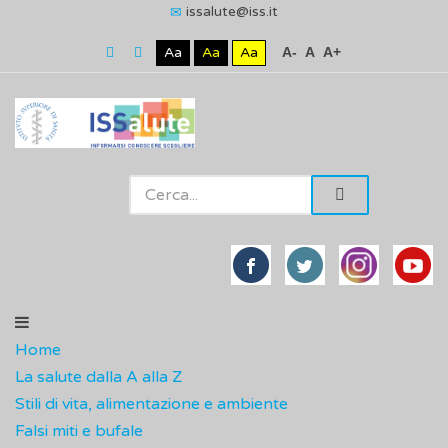
issalute@iss.it
Aa
Aa
Aa
A-
A
A+
Home
La salute dalla A alla Z
Stili di vita, alimentazione e ambiente
Falsi miti e bufale