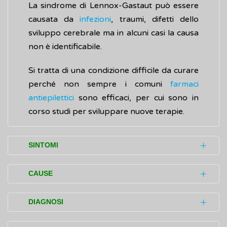
La sindrome di Lennox-Gastaut può essere
causata da
infezioni
, traumi, difetti dello
sviluppo cerebrale ma in alcuni casi la causa
non è identificabile.
Si tratta di una condizione difficile da curare
perché non sempre i comuni
farmaci
antiepilettici
sono efficaci, per cui sono in
corso studi per sviluppare nuove terapie.
SINTOMI
I sintomi causati dalla sindrome di Lennox-
CAUSE
Gastaut compaiono più frequentemente tra i
3 e i 5 anni di età e quasi sempre prima degli
Nel 70% circa dei casi di sindrome di
DIAGNOSI
8 anni.
Lennox-Gastaut è possibile associare le
crisi