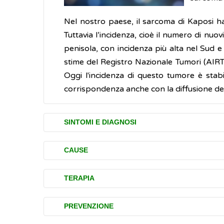
Nel nostro paese, il sarcoma di Kaposi h
Tuttavia l’incidenza, cioè il numero di nu
penisola, con incidenza più alta nel Sud 
stime del Registro Nazionale Tumori (AIRT
Oggi l'incidenza di questo tumore è stab
corrispondenza anche con la diffusione dell'
SINTOMI E DIAGNOSI
Il disturbo (sintomo) iniziale più comune è 
CAUSE
violaceo e non provocano dolore.
Il sarcoma di Kaposi è causato da un
vi
TERAPIA
Con il passar del tempo tendono a crescer
sarcoma di Kaposi
(KSHV).
e possono causare fastidi sia per mangiare,
Se il sarcoma di Kaposi ha un andamento 
PREVENZIONE
Si pensa si diffonda tramite l’attività sess
terapia immediata.
Anche gli organi interni possono essere co