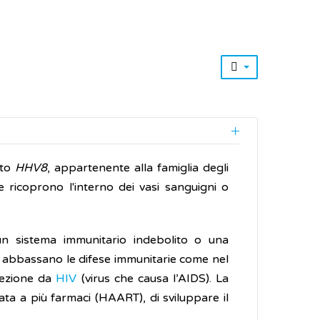
ato
HHV8
, appartenente alla famiglia degli
e ricoprono l'interno dei vasi sanguigni o
n sistema immunitario indebolito o una
e abbassano le difese immunitarie come nel
fezione da
HIV
(virus che causa l’AIDS). La
ta a più farmaci (HAART), di sviluppare il