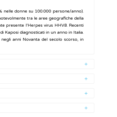
,7% nelle donne su 100.000 persone/anno).
 notevolmente tra le aree geografiche della
ente presente l’Herpes virus HHV8. Recenti
Kaposi diagnosticati in un anno in Italia.
 negli anni Novanta del secolo scorso, in
 bocca, che appaiono piatte, di colore rosso-
uto anche come
virus herpes associato al
nte localizzate sulle gengive o sul palato
licazioni estetiche, non è necessaria una
ita.
'apparato digerente. In questi casi possono