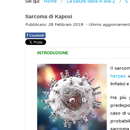
Sei qui:
Home
La salute dalla A alla Z
S
Sarcoma di Kaposi
Pubblicato: 28 Febbraio 2018
- Ultimo aggiornamen
f
Condividi
INTRODUZIONE
Il sarco
herpes
v
linfatici 
Ha più p
predispo
caso di 
probabili
sarcoma d