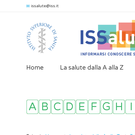
issalute@iss.it
Home
La salute dalla A alla Z