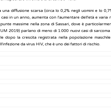
a una diffusione scarsa (circa lo 0,2% negli uomini e lo 0
ovi casi in un anno, aumenta con l'aumentare dell'età e varia
e punte massime nella zona di Sassari, dove è particolarm
UM 2019) parlano di meno di 1.000 nuovi casi di sarcoma di 
ile dopo la crescita registrata nella popolazione maschile
infezione da virus HIV, che è uno dei fattori di rischio.
la comparsa di piccole macchie o lesioni sulla pelle, o nella
rus
chiamato
virus umano dell’
herpes
8
(HHV8), conosci
e e a formare noduli che si fondono tra loro. Sono comuneme
 sia per parlare.
stabile nel tempo, progredisce lentamente e non causa comp
uale, la saliva, o dalla madre al bambino al momento della nasc
lpiti da queste lesioni, inclusi i linfonodi, i polmoni e l