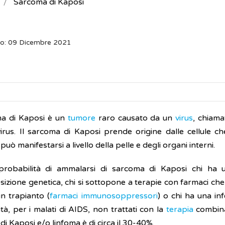
Sarcoma di Kaposi
to: 09 Dicembre 2021
ma di Kaposi è un
tumore
raro causato da un
virus
, chiam
irus. Il sarcoma di Kaposi prende origine dalle cellule ch
e può manifestarsi a livello della pelle e degli organi interni.
robabilità di ammalarsi di sarcoma di Kaposi chi ha u
sizione genetica, chi si sottopone a terapie con farmaci ch
un trapianto (
farmaci immunosoppressori
) o chi ha una in
tà, per i malati di AIDS, non trattati con la
terapia
combina
i Kaposi e/o linfoma è di circa il 30-40%.