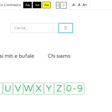
to Contrasto
Aa
Aa
Aa
A-
A
A+
si miti e bufale
Chi siamo