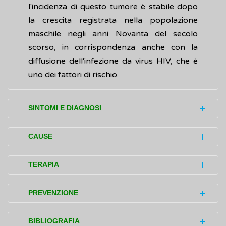
l'incidenza di questo tumore è stabile dopo
la crescita registrata nella popolazione
maschile negli anni Novanta del secolo
scorso, in corrispondenza anche con la
diffusione dell'infezione da virus HIV, che è
uno dei fattori di rischio.
SINTOMI E DIAGNOSI
Il disturbo (sintomo) iniziale più comune è la
CAUSE
comparsa di piccole macchie o lesioni sulla
pelle, o nella bocca, che appaiono piatte, di
Il sarcoma di Kaposi è causato da un
virus
TERAPIA
colore rosso-violaceo e non provocano
chiamato
virus umano dell’
herpes
8
(HHV8),
dolore.
conosciuto anche come
virus herpes
Se il sarcoma di Kaposi ha un andamento
PREVENZIONE
associato al sarcoma di Kaposi
(KSHV).
stabile nel tempo, progredisce lentamente e
Con il passar del tempo tendono a crescere
non causa complicazioni estetiche, non è
Al momento non esistono vaccini efficaci
BIBLIOGRAFIA