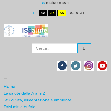
issalute@iss.it
Aa
Aa
Aa
A-
A
A+
Home
La salute dalla A alla Z
Stili di vita, alimentazione e ambiente
Falsi miti e bufale