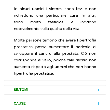
In alcuni uomini i sintomi sono lievi e non
richiedono una particolare cura. In altri,
sono molto fastidiosi e incidono
notevolmente sulla qualità della vita.
Molte persone temono che avere l'ipertrofia
prostatica possa aumentare il pericolo di
sviluppare il cancro alla prostata. Ciò non
corrisponde al vero, poiché tale rischio non
aumenta rispetto agli uomini che non hanno
l'ipertrofia prostatica.
SINTOMI
L'ipertrofia prostatica può manifestarsi con
CAUSE
disturbi urinari tali da compromettere in