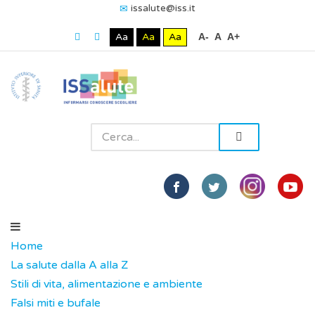
issalute@iss.it
Aa
Aa
Aa
A-
A
A+
Home
La salute dalla A alla Z
Stili di vita, alimentazione e ambiente
Falsi miti e bufale