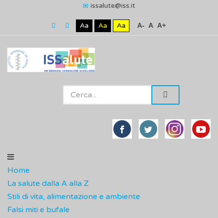
issalute@iss.it
Aa
Aa
Aa
A-
A
A+
Home
La salute dalla A alla Z
Stili di vita, alimentazione e ambiente
Falsi miti e bufale