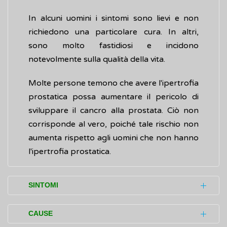
In alcuni uomini i sintomi sono lievi e non
richiedono una particolare cura. In altri,
sono molto fastidiosi e incidono
notevolmente sulla qualità della vita.
Molte persone temono che avere l'ipertrofia
prostatica possa aumentare il pericolo di
sviluppare il cancro alla prostata. Ciò non
corrisponde al vero, poiché tale rischio non
aumenta rispetto agli uomini che non hanno
l'ipertrofia prostatica.
SINTOMI
L'ipertrofia prostatica può manifestarsi con
CAUSE
disturbi urinari tali da compromettere in