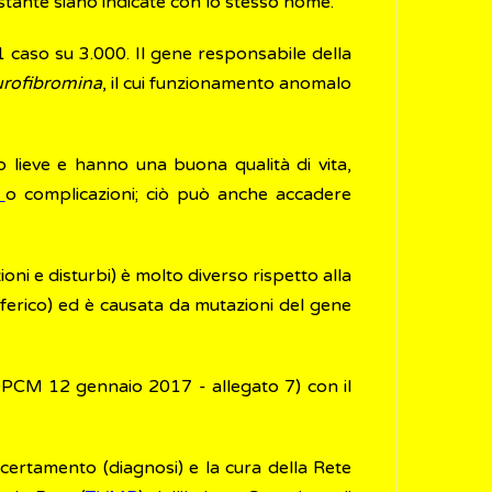
stante siano indicate con lo stesso nome.
1 caso su 3.000. Il gene responsabile della
rofibromina
, il cui funzionamento anomalo
o lieve e hanno una buona qualità di vita,
i
o complicazioni; ciò può anche accadere
oni e disturbi) è molto diverso rispetto alla
iferico) ed è causata da mutazioni del gene
 (DPCM 12 gennaio 2017 - allegato 7) con il
accertamento (diagnosi) e la cura della Rete