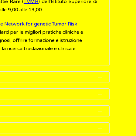
ttie Rare (
TVMR
) dell'Istituto Superiore di
alle 9,00 alle 13,00.
e Network for genetic Tumor Risk
d per le migliori pratiche cliniche e
gnosi, offrire formazione e istruzione
la ricerca traslazionale e clinica e
i individui malati e fanno parte dei criteri
o le informazioni che determinano tutte le
nza di
DNA
che costituisce il gene stesso. Il
 oggi tra i criteri per accertare la malattia
oni normali controlla, inibendola, la crescita
disturbi (sintomi) abbastanza tipici. Per
ssuto osseo, tessuto nervoso). Il difetto del