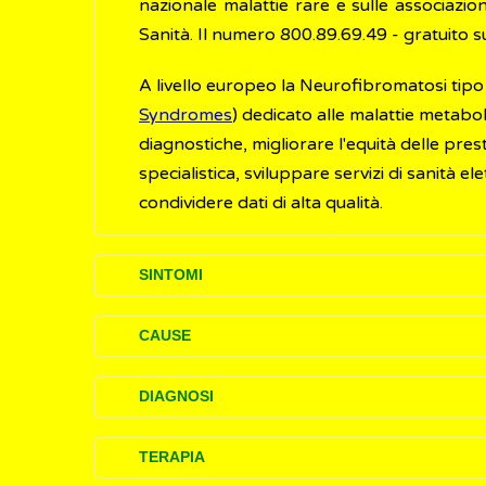
nazionale malattie rare e sulle associazion
Sanità. Il numero 800.89.69.49 - gratuito su 
A livello europeo la Neurofibromatosi tipo 
Syndromes
) dedicato alle malattie metabo
diagnostiche, migliorare l'equità delle prest
specialistica, sviluppare servizi di sanità e
condividere dati di alta qualità.
SINTOMI
Clinicamente la Neurofibromatosi 1 (NF1) è 
CAUSE
segni clinici principali
, sono i disturb
La Neurofibromatosi di tipo 1 (NF1) è cau
diagnostici insieme ad alcune tra le com
DIAGNOSI
caratteristiche dell'essere umano. Una
mut
segni clinici minori
, sono presenti solo
gene NF1 è responsabile della produzion
La Neurofibromatosi di tipo 1 (NF1) di s
complicazioni
, sono variabili e poco f
TERAPIA
delle cellule ed è importante in diverse vie
diagnosticarla è utile fare riferimento alla