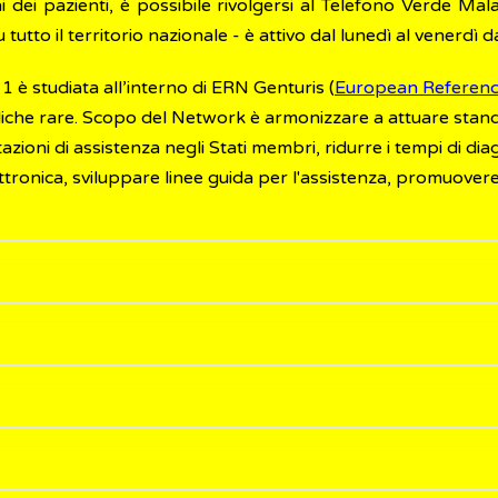
i dei pazienti, è possibile rivolgersi al Telefono Verde Mala
tutto il territorio nazionale - è attivo dal lunedì al venerdì d
1 è studiata all’interno di ERN Genturis (
European Referenc
liche rare. Scopo del Network è armonizzare a attuare standar
azioni di assistenza negli Stati membri, ridurre i tempi di dia
lettronica, sviluppare linee guida per l'assistenza, promuovere 
caratterizzata da tre tipi di manifestazioni:
i e i sintomi che sono presenti nella grande maggioranza degl
sata da mutazioni del gene chiamato NF1. I geni contengon
plicazioni tipiche della malattia
azione
genetica è un cambiamento permanente nella seque
 in una certa percentuale d'individui malati e non rientrano ad
e di una
proteina
, chiamata
neurofibromina
, che in condizi
olito è accertata (diagnosticata) sulla base di segni e 
requenti ma spesso gravi e invalidanti
 metaboliche intracellulari di svariati tessuti (ad esempio, te
 presenza di due o più dei seguenti segni/sintomi: