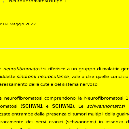
Neurofibromatosi di tipo 1
o: 02 Maggio 2022
ne
neurofibromatosi
si riferisce a un gruppo di malattie ge
siddette
sindromi neurocutanee
, vale a dire quelle condizi
teressamento della cute e del sistema nervoso.
e neurofibromatosi comprendono la Neurofibromatosi 1
omatosi (
e
). Le
schwannomatosi
SCHWN1
SCHWN2
zzate entrambe dalla presenza di tumori multipli della guaina
raramente dei nervi cranici (schwannomi) in assenza di a