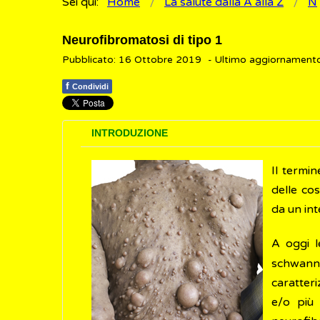
Sei qui:
Home
La salute dalla A alla Z
N
Neurofibromatosi di tipo 1
Pubblicato: 16 Ottobre 2019
- Ultimo aggiornament
f
Condividi
INTRODUZIONE
Il termi
delle co
da un in
A oggi l
schwann
caratteri
e/o più 