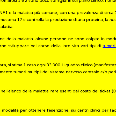
omatosi 1 e 2 sono poco somiglianti sul piano clinico, nono
 NF1 è la malattia più comune, con una prevalenza di circa 
omosoma 17 e controlla la produzione di una proteina, la
neu
alattia.
ione della malattia: alcune persone ne sono colpite in mod
o sviluppare nel corso della loro vita vari tipi di
tumor
, si stima 1 caso ogni 33.000. Il quadro clinico (manifestazi
vamente tumori multipli del sistema nervoso centrale e/o per
e nell'elenco delle malattie rare esenti dal costo del ticket
e modalità per ottenere l'esenzione, sui centri clinici per l'