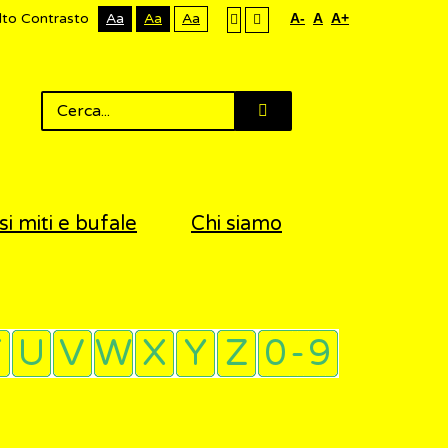
lto Contrasto
Aa
Aa
Aa
A-
A
A+
si miti e bufale
Chi siamo