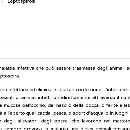
Leptospirosi
malattia infettiva che può essere trasmessa dagli animali a
ptospira.
o infettarsi ed eliminare i batteri con le urine. L’infezione
essuti di animali infetti, o indirettamente attraverso il co
 mucose dell’occhio, del naso o della bocca, o ferite e les
ità all’aperto quali caccia, pesca, o sport d’acqua, o in luoghi 
degli allevatori, degli operai che lavorano nei mattato
on sempre provoca la malattia, ma alcuni animali posso