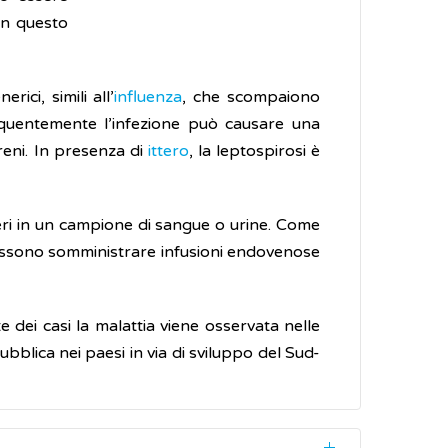
in questo
ci, simili all’
influenza
, che scompaiono
uentemente l’infezione può causare una
 reni. In presenza di
ittero
, la leptospirosi è
teri in un campione di sangue o urine. Come
i possono somministrare infusioni endovenose
 dei casi la malattia viene osservata nelle
bblica nei paesi in via di sviluppo del Sud-