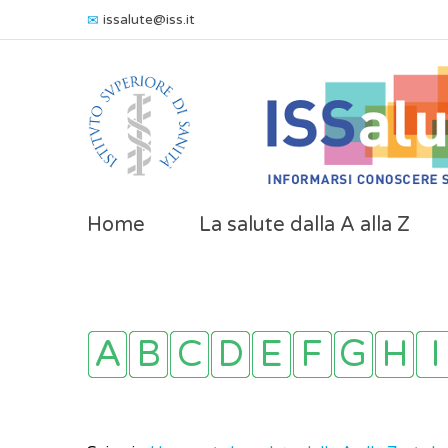
issalute@iss.it
Home
La salute dalla A alla Z