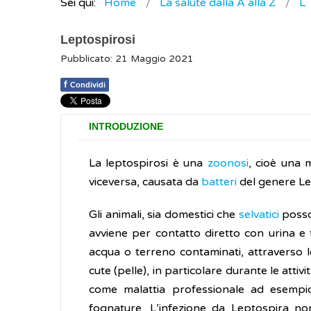
Sei qui:
Home
La salute dalla A alla Z
L
Leptospirosi
Pubblicato: 21 Maggio 2021
f
Condividi
INTRODUZIONE
La leptospirosi è una
zoonosi
, cioè una 
viceversa, causata da
batteri
del genere Le
Gli animali, sia domestici che
selvatici
posson
avviene per contatto diretto con urina e t
acqua o terreno contaminati, attraverso le
cute (pelle), in particolare durante le attiv
come malattia professionale ad esempio 
fognature. L’infezione da Leptospira n