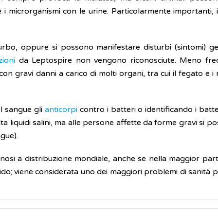
 i microrganismi con le urine. Particolarmente importanti, 
bo, oppure si possono manifestare disturbi (sintomi) generi
zioni
da Leptospire non vengono riconosciute. Meno freq
on gravi danni a carico di molti organi, tra cui il fegato e i
l sangue gli
anticorpi
contro i batteri o identificando i bat
lta liquidi salini, ma alle persone affette da forme gravi s
ngue).
osi a distribuzione mondiale, anche se nella maggior parte
ido; viene considerata uno dei maggiori problemi di sanità pu