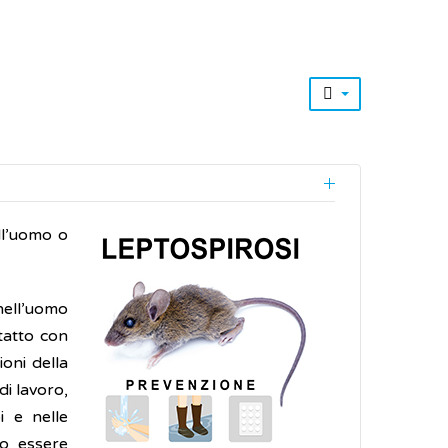
ll’uomo o
 nell’uomo
ntatto con
ioni della
di lavoro,
i e nelle
no essere