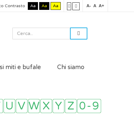
to Contrasto
Aa
Aa
Aa
A-
A
A+
si miti e bufale
Chi siamo