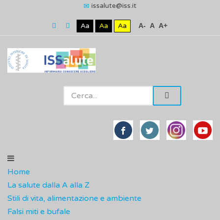
issalute@iss.it
Aa
Aa
Aa
A-
A
A+
Home
La salute dalla A alla Z
Stili di vita, alimentazione e ambiente
Falsi miti e bufale