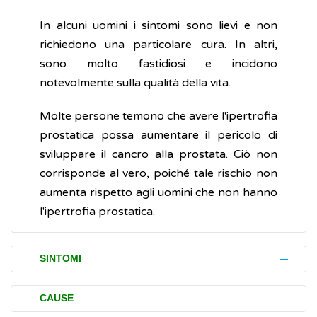
In alcuni uomini i sintomi sono lievi e non
richiedono una particolare cura. In altri,
sono molto fastidiosi e incidono
notevolmente sulla qualità della vita.
Molte persone temono che avere l'ipertrofia
prostatica possa aumentare il pericolo di
sviluppare il cancro alla prostata. Ciò non
corrisponde al vero, poiché tale rischio non
aumenta rispetto agli uomini che non hanno
l'ipertrofia prostatica.
SINTOMI
L'ipertrofia prostatica può manifestarsi con
CAUSE
disturbi urinari tali da compromettere in