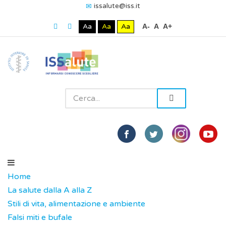
issalute@iss.it
Aa
Aa
Aa
A-
A
A+
Home
La salute dalla A alla Z
Stili di vita, alimentazione e ambiente
Falsi miti e bufale