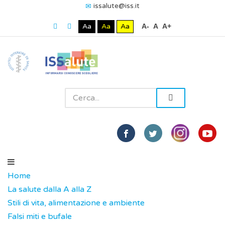
issalute@iss.it
Aa
Aa
Aa
A-
A
A+
Home
La salute dalla A alla Z
Stili di vita, alimentazione e ambiente
Falsi miti e bufale