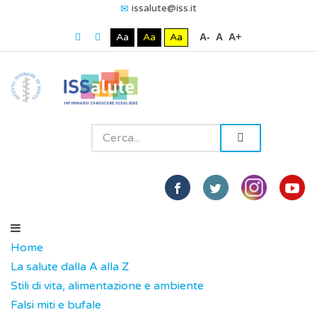
issalute@iss.it
Aa
Aa
Aa
A-
A
A+
Home
La salute dalla A alla Z
Stili di vita, alimentazione e ambiente
Falsi miti e bufale