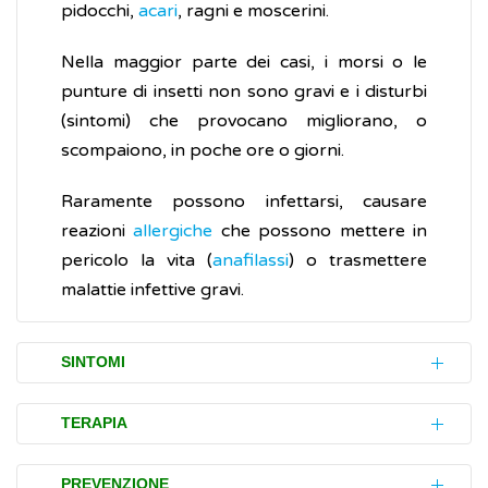
pidocchi,
acari
, ragni e moscerini.
Nella maggior parte dei casi, i morsi o le
punture di insetti non sono gravi e i disturbi
(sintomi) che provocano migliorano, o
scompaiono, in poche ore o giorni.
Raramente possono infettarsi, causare
reazioni
allergiche
che possono mettere in
pericolo la vita (
anafilassi
) o trasmettere
malattie infettive gravi.
SINTOMI
I morsi e le punture di insetti, di solito,
TERAPIA
causano un rigonfiamento rossastro della
cute, talvolta doloroso e/o pruriginoso.
In caso di morso o puntura di insetto è
PREVENZIONE