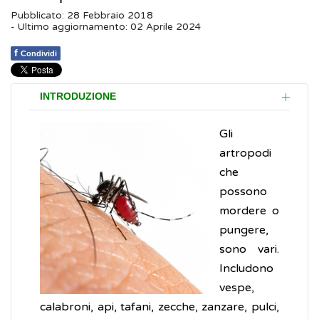
Pubblicato: 28 Febbraio 2018
- Ultimo aggiornamento: 02 Aprile 2024
f
Condividi
INTRODUZIONE
Gli
artropodi
che
possono
mordere o
pungere,
sono vari.
Includono
vespe,
calabroni, api, tafani, zecche, zanzare, pulci,