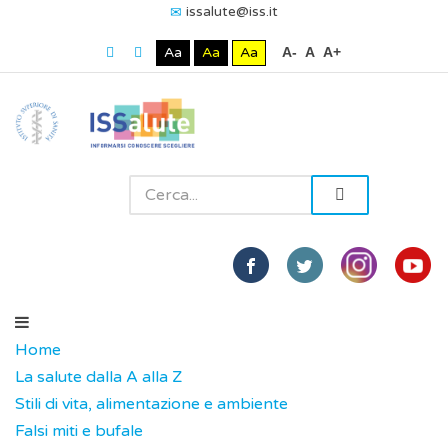
issalute@iss.it
Aa
Aa
Aa
A-
A
A+
Home
La salute dalla A alla Z
Stili di vita, alimentazione e ambiente
Falsi miti e bufale