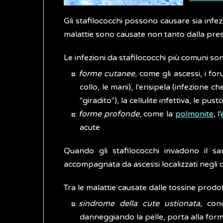
Gli stafilococchi possono causare sia infezi
malattie sono causate non tanto dalla prese
Le infezioni da stafilococchi più comuni so
forme cutanee
, come gli ascessi, i foru
collo, le mani), l'erisipela (infezione 
"giradito"), la cellulite infettiva, le pust
forme profonde
, come la
polmonite
, l’
acute
Quando gli stafilococchi invadono il sa
accompagnata da ascessi localizzati negli 
Tra le malattie causate dalle tossine prodot
sindrome della cute ustionata,
conos
danneggiando la pelle, porta alla form