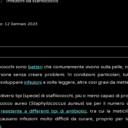
Infezioni da stafilococco
to: 12 Gennaio 2023
lococchi sono
batteri
che comunemente vivono sulla pelle, nel 
rsone senza creare problemi. In condizioni particolari, t
sviluppare
infezioni
a volte leggere, altre così gravi da metter
diversi tipi (specie) di stafilococchi, più o meno capaci di pr
lococco aureo (
Staphylococcus aureus
) sia per il numero 
e
resistente a differenti tipi di antibiotici
, tra cui la
meticil
ausano infezioni molto difficili da curare, proprio per 
i
.