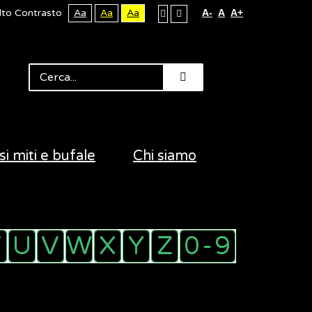
lto Contrasto
Aa
Aa
Aa
A-
A
A+
si miti e bufale
Chi siamo