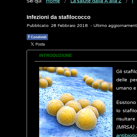
Sei qui:
Home
La salute dalla A alla Z
I
Infezioni da stafilococco
Pubblicato: 28 Febbraio 2018
- Ultimo aggiornamen
f
Condividi
INTRODUZIONE
Gli stafi
delle pe
umano e 
Esistono 
lo stafi
risultar
(MRSA)
c
antibiotic