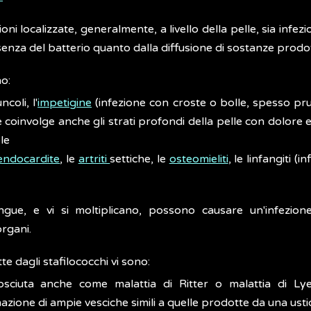
oni localizzate, generalmente, a livello della pelle, sia infez
nza del batterio quanto dalla diffusione di sostanze prodott
no:
ncoli, l'
impetigine
(infezione con croste o bolle, spesso pruri
che coinvolge anche gli strati profondi della pelle con dolore e
ole
endocardite
, le
artriti
settiche, le
osteomieliti
, le linfangiti (i
ngue, e vi si moltiplicano, possono causare un'infezione
organi.
te dagli stafilococchi vi sono:
ciuta anche come malattia di Ritter o malattia di Lye
azione di ampie vesciche simili a quelle prodotte da una ust