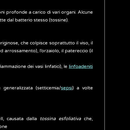
ioni profonde a carico di vari organi. Alcune
e dal batterio stesso (tossine).
ginose, che colpisce soprattutto il viso, il
d arrossamento), l’orzaiolo, il patereccio (il
nfiammazione dei vasi linfatici), le
linfoadeniti
 generalizzata (setticemia/
sepsi
) a volte
ll, causata dalla
tossina esfoliativa
che,
ione