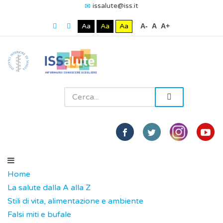
issalute@iss.it
Aa
Aa
Aa
A-
A
A+
Home
La salute dalla A alla Z
Stili di vita, alimentazione e ambiente
Falsi miti e bufale