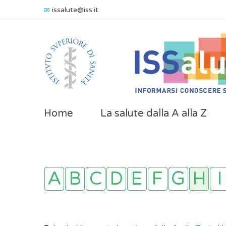
issalute@iss.it
Home
La salute dalla A alla Z