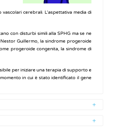
 vascolari cerebrali. L'aspettativa media di
tano con disturbi simili alla SPHG ma se ne
i Nestor Guillermo, la sindrome progeroide
drome progeroide congenita, la sindrome di
bile per iniziare una terapia di supporto e
 momento in cui è stato identificato il gene
-Gilford (SPHG) rallenta notevolmente ma lo