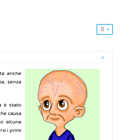
ta anche
ia, senza
a è stato
 che causa
no alcuna
si i primi