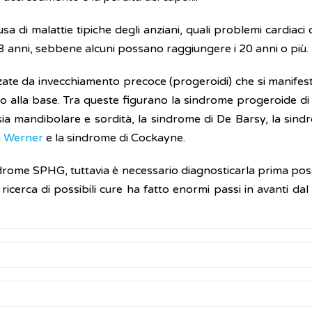
di malattie tipiche degli anziani, quali problemi cardiaci o
3 anni, sebbene alcuni possano raggiungere i 20 anni o più.
izzate da invecchiamento precoce (progeroidi) che si manifes
o alla base. Tra queste figurano la sindrome progeroide d
sia mandibolare e sordità, la sindrome di De Barsy, la sin
i Werner
e la sindrome di Cockayne.
ndrome SPHG, tuttavia è necessario diagnosticarla prima possi
ricerca di possibili cure ha fatto enormi passi in avanti dal
crescita di un bambino con malattia progeroide di Hutchinson
elligenza rimangono normali.