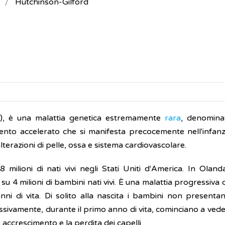
Hutchinson-Gilford
G), è una malattia genetica estremamente
rara
, denomina
mento accelerato che si manifesta precocemente nell'infanz
alterazioni di pelle, ossa e sistema cardiovascolare.
ilioni di nati vivi negli Stati Uniti d'America. In Oland
su 4 milioni di bambini nati vivi. È una malattia progressiva
nni di vita. Di solito alla nascita i bambini non presenta
ssivamente, durante il primo anno di vita, cominciano a veder
 accrescimento e la perdita dei capelli.