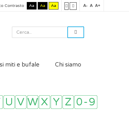
to Contrasto
Aa
Aa
Aa
A-
A
A+
si miti e bufale
Chi siamo