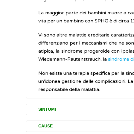
La maggior parte dei bambini muore a causa 
vita per un bambino con SPHG è di circa 1
Vi sono altre malattie ereditarie caratter
differenziano per i meccanismi che ne son
atipica, la sindrome progeroide con ipola
Wiedemann-Rautenstrauch, la
sindrome d
Non esiste una terapia specifica per la si
un'idonea gestione delle complicazioni. La 
responsabile della malattia.
SINTOMI
Di solito entro il primo anno di vita, la 
CAUSE
sviluppo della capacità di muoversi e l'int