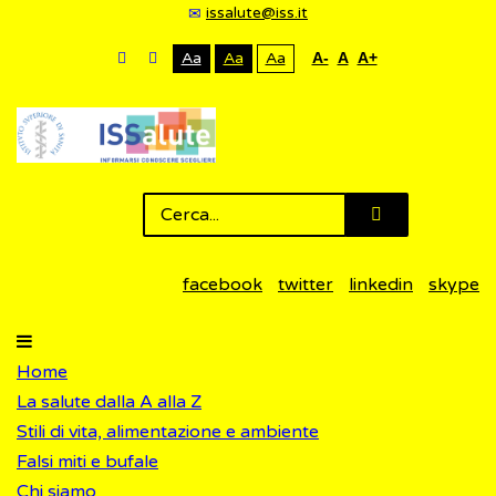
issalute@iss.it
Aa
Aa
Aa
A-
A
A+
facebook
twitter
linkedin
skype
Home
La salute dalla A alla Z
Stili di vita, alimentazione e ambiente
Falsi miti e bufale
Chi siamo