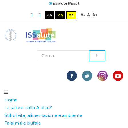
issalute@iss.it
Aa
Aa
Aa
A-
A
A+
Home
La salute dalla A alla Z
Stili di vita, alimentazione e ambiente
Falsi miti e bufale