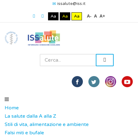
issalute@iss.it
Aa
Aa
Aa
A-
A
A+
Home
La salute dalla A alla Z
Stili di vita, alimentazione e ambiente
Falsi miti e bufale