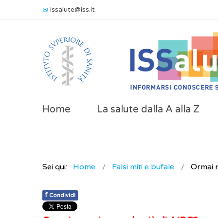
issalute@iss.it
Home
La salute dalla A alla Z
Sei qui:
Home
Falsi miti e bufale
Ormai n
f
Condividi