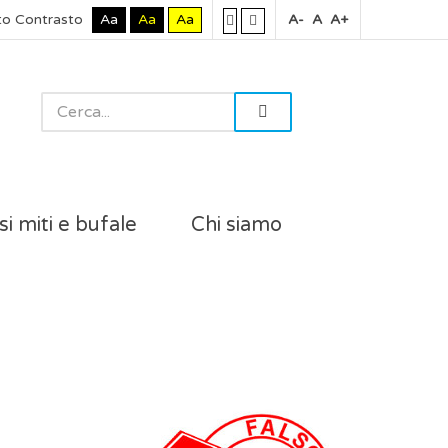
to Contrasto
Aa
Aa
Aa
A-
A
A+
si miti e bufale
Chi siamo