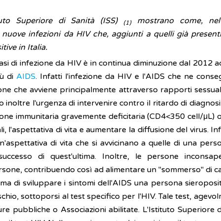
tuto Superiore di Sanità (ISS)
mostrano come, nel 
(1)
 nuove infezioni da HIV che, aggiunti a quelli già present
ive in Italia.
i casi di infezione da HIV è in continua diminuzione dal 2012 
iù di
AIDS
. Infatti l'infezione da HIV e l'AIDS che ne con
one che avviene principalmente attraverso rapporti sessuali
noltre l'urgenza di intervenire contro il ritardo di diagnosi
zione immunitaria gravemente deficitaria (CD4<350 cell/μL) o
i, l'aspettativa di vita e aumentare la diffusione del virus. In
'aspettativa di vita che si avvicinano a quelle di una perso
 successo di quest'ultima. Inoltre, le persone inconsap
sone, contribuendo così ad alimentare un "sommerso" di casi
ma di sviluppare i sintomi dell'AIDS una persona sieroposit
hio, sottoporsi al test specifico per l'HIV. Tale test, agev
re pubbliche o Associazioni abilitate. L'Istituto Superiore 