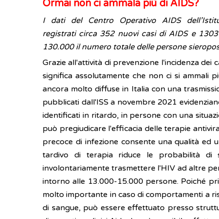
Ormai non ci ammala più di AIDS?
I dati del Centro Operativo AIDS dell’Isti
registrati circa 352 nuovi casi di AIDS e 1303
130.000 il numero totale delle persone sieroposit
Grazie all'attività di prevenzione l'incidenza de
significa assolutamente che non ci si ammali p
ancora molto diffuse in Italia con una trasmissi
pubblicati dall'ISS a novembre 2021 evidenziano i
identificati in ritardo, in persone con una situa
può pregiudicare l'efficacia delle terapie antiviral
precoce di infezione consente una qualità ed un
tardivo di terapia riduce le probabilità di
involontariamente trasmettere l'HIV ad altre per
intorno alle 13.000-15.000 persone. Poiché pri
molto importante in caso di comportamenti a risc
di sangue, può essere effettuato presso struttu