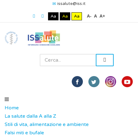
issalute@iss.it
Aa
Aa
Aa
A-
A
A+
Home
La salute dalla A alla Z
Stili di vita, alimentazione e ambiente
Falsi miti e bufale