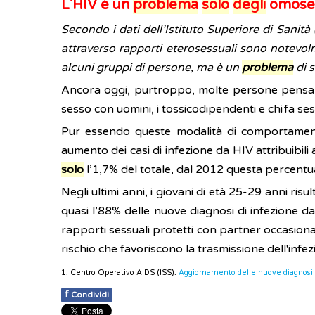
L'HIV è un
problema
solo
degli
omosess
Secondo i dati dell’Istituto Superiore di Sanità
attraverso rapporti eterosessuali sono notevo
alcuni gruppi di persone, ma è un
problema
di s
Ancora oggi, purtroppo, molte persone pensano
sesso con uomini, i tossicodipendenti e chi fa se
Pur essendo queste modalità di comportamento 
aumento dei casi di infezione da HIV attribuibil
solo
l’1,7% del totale, dal 2012 questa percentual
Negli ultimi anni, i giovani di età 25-29 anni risu
quasi l’88% delle nuove diagnosi di infezione 
rapporti sessuali protetti con partner occasiona
rischio che favoriscono la trasmissione dell'infe
1. Centro Operativo AIDS (ISS).
Aggiornamento delle nuove diagnosi di
f
Condividi