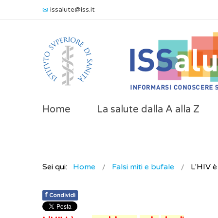
issalute@iss.it
Home
La salute dalla A alla Z
Sei qui:
Home
Falsi miti e bufale
L'HIV è
f
Condividi