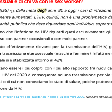
uali e di chi va con le sex worker?
 (ISS)
, dalla metà
degli
anni ‘80 a oggi i casi di infezion
(1)
lmente aumentati. L’HIV, quindi, non è una problematica d
anità pubblica che deve riguardare ogni individuo, soprattut
 che l’infezione da HIV riguardi quasi esclusivamente gli
sso con partner occasionali o con molti partner.
effettivamente rilevanti per la trasmissione dell’HIV, gl
i a trasmissione eterosessuale (maschi e femmine). Infatti m
e si è stabilizzata intorno al 42%.
ltano essere i più colpiti, con il più alto rapporto tra nuovi ca
da HIV del 2020 è conseguente ad una trasmissione per via
li o di cui non conosciamo lo stato di salute, poiché piuttos
zione da HIV.
 infezione da Hiv e dei casi di Aids in Italia al 31 dicembre 2020
.
Notiziario Istituto S