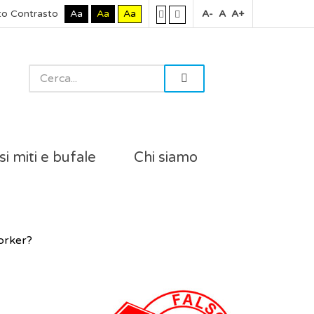
to Contrasto
Aa
Aa
Aa
A-
A
A+
si miti e bufale
Chi siamo
worker?