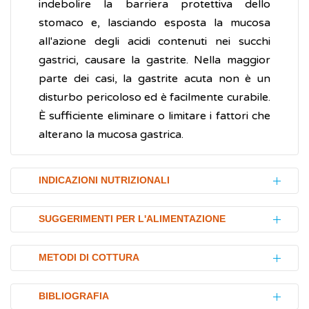
indebolire la barriera protettiva dello
stomaco e, lasciando esposta la mucosa
all'azione degli acidi contenuti nei succhi
gastrici, causare la gastrite. Nella maggior
parte dei casi, la gastrite acuta non è un
disturbo pericoloso ed è facilmente curabile.
È sufficiente eliminare o limitare i fattori che
alterano la mucosa gastrica.
INDICAZIONI NUTRIZIONALI
Per evitare di irritare la mucosa gastrica e,
SUGGERIMENTI PER L'ALIMENTAZIONE
quindi, trovare sollievo dai disturbi causati
dalla
gastrite
, è consigliabile seguire alcune
L'alimentazione ha un ruolo fondamentale
METODI DI COTTURA
indicazioni nutrizionali:
nel controllo dei disturbi associati alla
gastrite
: dolore e crampi allo stomaco,
Il modo di cucinare può contribuire a
consumare pasti piccoli e frequenti
,
BIBLIOGRAFIA