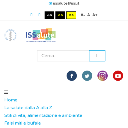
issalute@iss.it
Aa
Aa
Aa
A-
A
A+
Home
La salute dalla A alla Z
Stili di vita, alimentazione e ambiente
Falsi miti e bufale