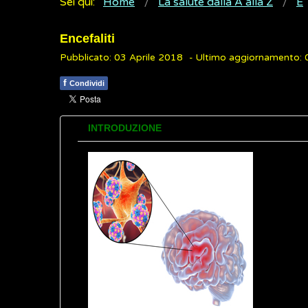
Sei qui:
Home
La salute dalla A alla Z
E
Encefaliti
Pubblicato: 03 Aprile 2018
- Ultimo aggiornamento:
f
Condividi
INTRODUZIONE