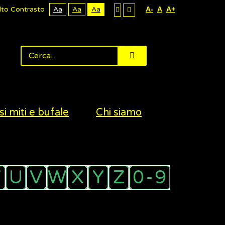
lto Contrasto
Aa
Aa
Aa
A-
A
A+
si miti e bufale
Chi siamo