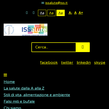
issalute@iss.it
Aa
Aa
Aa
A-
A
A+
facebook
twitter
linkedin
skype
Home
La salute dalla A alla Z
Stili di vita, alimentazione e ambiente
Falsi miti e bufale
Chi siamo