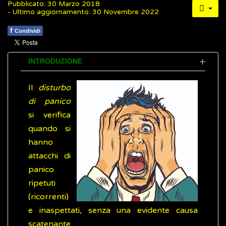
Pubblicato: 30 Marzo 2018
- Ultimo aggiornamento: 30 Novembre 2022
f
Condividi
INTRODUZIONE
Il
disturbo
di panico
si verifica
quando si
hanno
attacchi di
panico
ripetuti
(ricorrenti)
e inaspettati, senza una evidente causa
scatenante.