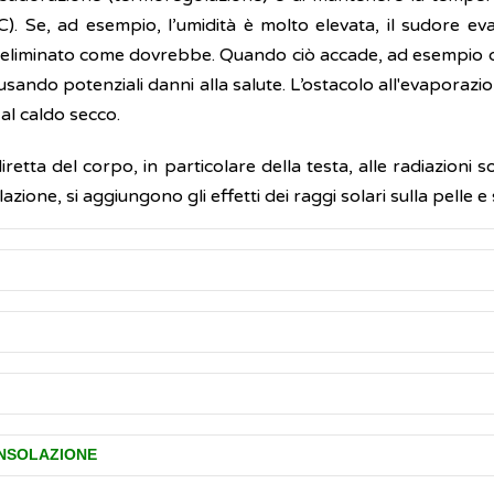
C). Se, ad esempio, l’umidità è molto elevata, il sudore ev
 eliminato come dovrebbe. Quando ciò accade, ad esempio d
usando potenziali danni alla salute. L’ostacolo all'evaporazi
al caldo secco.
retta del corpo, in particolare della testa, alle radiazioni
lazione, si aggiungono gli effetti dei raggi solari sulla pelle e
 gravi conseguenze e non devono essere presi alla leggera.
 di calore e insolazione sono:
o al di sotto dei quattro anni), per le maggiori difficoltà a
cano quando la temperatura corporea aumenta rapidamente (i
to ai cambiamenti climatici, il Ministero della Salute ha s
oltre, avvertono meno dei giovani lo stimolo della sete e qu
INSOLAZIONE
corpo di regolarla.
alute (inclusi colpi di calore e insolazioni), per favorire la
udare efficacemente e disperdere il calore in eccesso