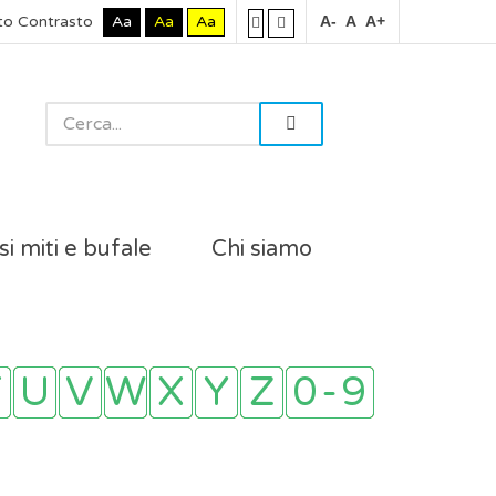
to Contrasto
Aa
Aa
Aa
A-
A
A+
si miti e bufale
Chi siamo