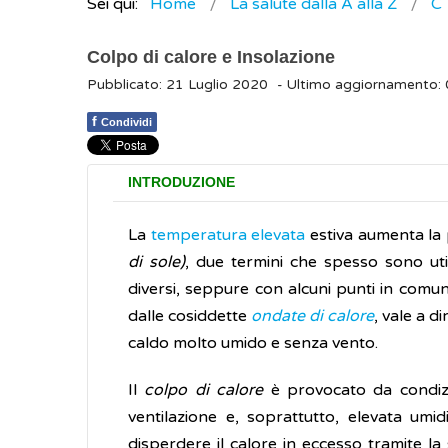
Sei qui:
Home
La salute dalla A alla Z
C
Colpo di calore e Insolazione
Pubblicato: 21 Luglio 2020
- Ultimo aggiornamento
f
Condividi
INTRODUZIONE
La
temperatura elevata
estiva aumenta la p
di sole)
, due termini che spesso sono uti
diversi, seppure con alcuni punti in com
dalle cosiddette
ondate di calore
, vale a d
caldo molto umido e senza vento.
Il
colpo di calore
è provocato da condizio
ventilazione e, soprattutto, elevata um
disperdere il calore in eccesso tramite 