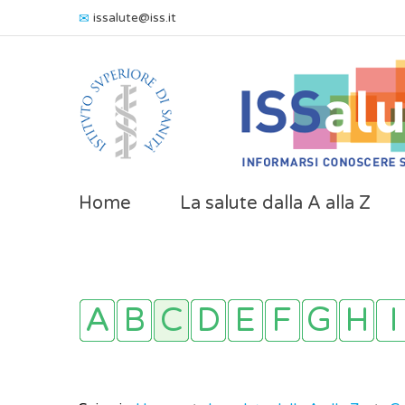
issalute@iss.it
Home
La salute dalla A alla Z