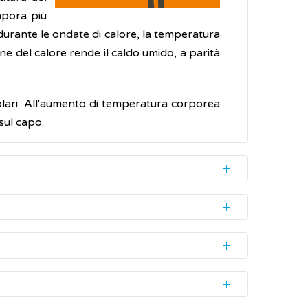
apora più
urante le ondate di calore, la temperatura
one del calore rende il caldo umido, a parità
 solari. All'aumento di temperatura corporea
 sul capo.
 È importante riconoscere i primi disturbi
 eliminare il calore in eccesso a causa della
n 10-15 minuti), raggiungendo i 40-41°C, a
tabilito dal 2005 un Piano nazionale per la
ando fa molto caldo sono portati a bere meno
 collaborazione tra le istituzioni e fornire