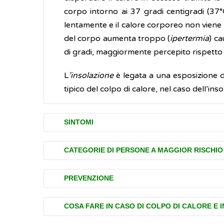
corpo intorno ai 37 gradi centigradi (37°
lentamente e il calore corporeo non viene
del corpo aumenta troppo (
ipertermia
) ca
di gradi, maggiormente percepito rispetto 
L
’insolazione
è legata a una esposizione di
tipico del colpo di calore, nel caso dell’inso
SINTOMI
Colpo di calore e insolazione
possono avere
CATEGORIE DI PERSONE A MAGGIOR RISCHIO
in modo da poter intervenire rapidamente.
Le persone maggiormente soggette a colpo
PREVENZIONE
Colpo di calore
anziani, neonati e bambini
(soprattutt
Gli effetti del colpo di calore si verifi
Con l'aumento medio delle temperature lega
diminuita sudorazione. Gli anziani, in
COSA FARE IN CASO DI COLPO DI CALORE E 
causa della diminuzione della capacità del 
prevenzione degli effetti del caldo sulla s
di quanto dovrebbero fare per poter s