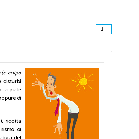
 (o colpo
 disturbi
ompagnate
 oppure di
, ridotta
anismo di
atura del