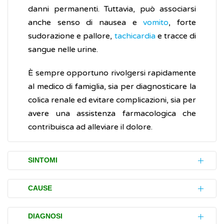
danni permanenti. Tuttavia, può associarsi
anche senso di nausea e
vomito
, forte
sudorazione e pallore,
tachicardia
e tracce di
sangue nelle urine.
È sempre opportuno rivolgersi rapidamente
al medico di famiglia, sia per diagnosticare la
colica renale ed evitare complicazioni, sia per
avere una assistenza farmacologica che
contribuisca ad alleviare il dolore.
SINTOMI
Di solito, i disturbi (sintomi) causati dalla
CAUSE
colica renale si verificano se il
calcolo renale
:
Le cause di una colica renale sono collegate
rimane bloccato nel rene
, ostruendo
DIAGNOSI