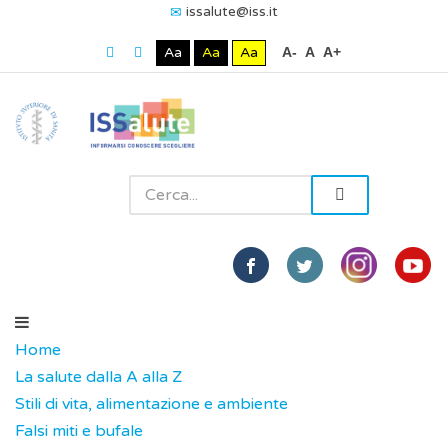
issalute@iss.it
Aa
Aa
Aa
A-
A
A+
Home
La salute dalla A alla Z
Stili di vita, alimentazione e ambiente
Falsi miti e bufale