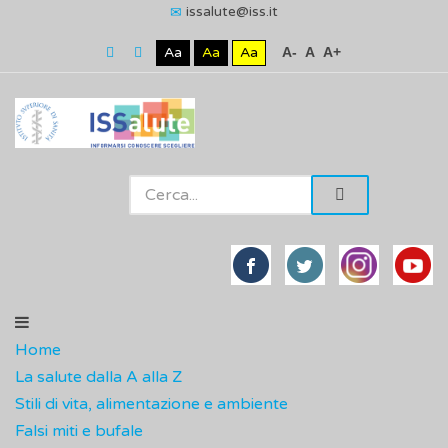
issalute@iss.it
Aa
Aa
Aa
A-
A
A+
Home
La salute dalla A alla Z
Stili di vita, alimentazione e ambiente
Falsi miti e bufale