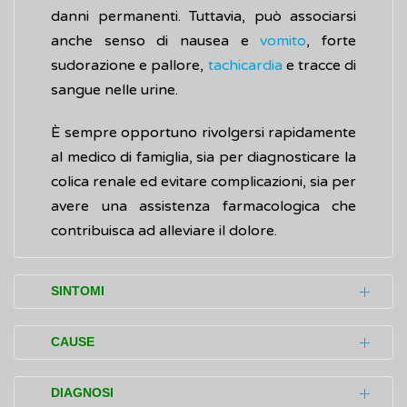
danni permanenti. Tuttavia, può associarsi
anche senso di nausea e
vomito
, forte
sudorazione e pallore,
tachicardia
e tracce di
sangue nelle urine.
È sempre opportuno rivolgersi rapidamente
al medico di famiglia, sia per diagnosticare la
colica renale ed evitare complicazioni, sia per
avere una assistenza farmacologica che
contribuisca ad alleviare il dolore.
SINTOMI
Di solito, i disturbi (sintomi) causati dalla
CAUSE
colica renale si verificano se il
calcolo renale
:
Le cause di una colica renale sono collegate
rimane bloccato nel rene
, ostruendo
DIAGNOSI