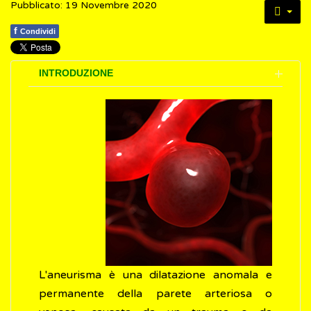
Pubblicato: 19 Novembre 2020
f
Condividi
INTRODUZIONE
L'aneurisma è una dilatazione anomala e
permanente della parete arteriosa o