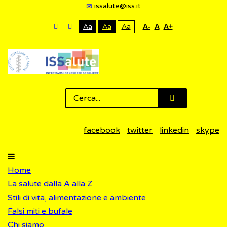
issalute@iss.it
Aa
Aa
Aa
A-
A
A+
facebook
twitter
linkedin
skype
Home
La salute dalla A alla Z
Stili di vita, alimentazione e ambiente
Falsi miti e bufale
Chi siamo