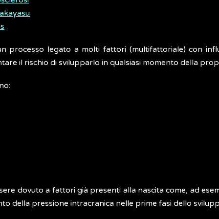
sclerosi
 Takayasu
us
n processo legato a molti fattori (multifattoriale) con inf
are il rischio di svilupparlo in qualsiasi momento della propr
ono:
sere dovuto a fattori già presenti alla nascita come, ad esem
to della pressione intracranica nelle prime fasi dello svilup