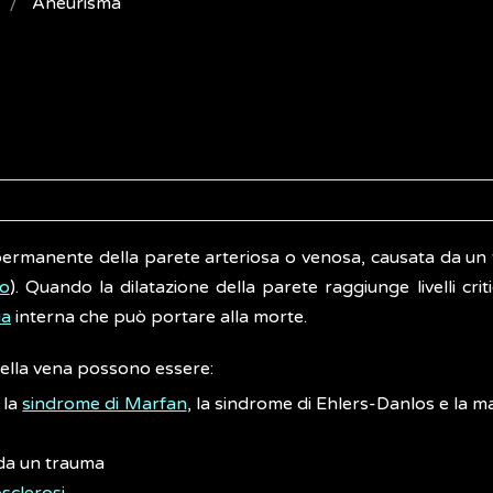
Aneurisma
permanente della parete arteriosa o venosa, causata da un
eo
). Quando la dilatazione della parete raggiunge livelli critic
ia
interna che può portare alla morte.
 della vena possono essere:
 la
sindrome di Marfan
, la sindrome di Ehlers-Danlos e la ma
da un trauma