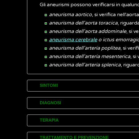
Gli aneurismi possono verificarsi in qualun
aneurisma aortico
, si verifica nell'ao
aneurisma dell'aorta toracica
, riguard
aneurisma dell'aorta addominale
, si 
aneurisma cerebrale
o ictus emorragi
aneurisma dell'arteria poplitea
, si ver
aneurisma dell'arteria mesenterica
, si
aneurisma dell'arteria splenica
, riguar
SINTOMI
L’aneurisma di solito non provoca disturbi
DIAGNOSI
a quando non si rompe. A volte può causare
Spesso gli aneurismi vengono accertati (dia
TERAPIA
Se un aneurisma si espande rapidamente, o
Per accertare la presenza di un aneurisma i
dolore
Il medico, per chiarire il rischio di rottur
TRATTAMENTO E PREVENZIONE