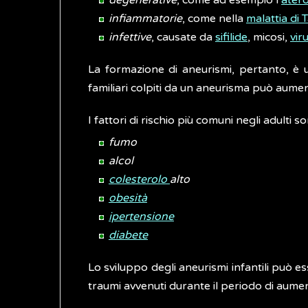
degenerative
, come ad esempio l’
atero
infiammatorie
, come nella
malattia di
infettive
, causate da
sifilide
, micosi,
vir
La formazione di aneurismi, pertanto, è u
familiari colpiti da un aneurisma può aument
I fattori di rischio più comuni negli adulti s
fumo
alcol
colesterolo
alto
obesità
ipertensione
diabete
Lo sviluppo degli aneurismi infantili può es
traumi avvenuti durante il periodo di aumen