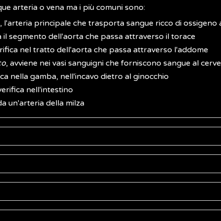
que arteria o vena ma i più comuni sono:
rta, l'arteria principale che trasporta sangue ricco di ossigeno 
a il segmento dell'aorta che passa attraverso il torace
verifica nel tratto dell'aorta che passa attraverso l'addome
co
, avviene nei vasi sanguigni che forniscono sangue al cerve
ifica nella gamba, nell'incavo dietro al ginocchio
 verifica nell'intestino
da un'arteria della milza
 (sintomi), può svilupparsi lentamente per molti anni e, spe
 disturbi legati alla compressione delle strutture anatomich
gnosticati) casualmente durante esami effettuati per altri mo
 si rompe, i disturbi possono presentarsi improvvisamente 
l medico può utilizzare:
a di un aneurisma, ne valuta la dimensione, la posizione, l'asp