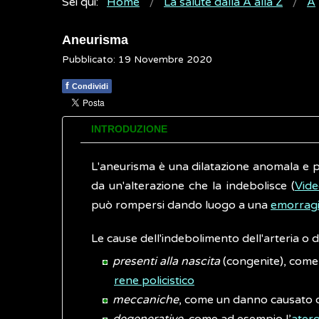
Sei qui:
Home
La salute dalla A alla Z
A
Aneurisma
Pubblicato: 19 Novembre 2020
f
Condividi
INTRODUZIONE
L'aneurisma è una dilatazione anomala e 
da un'alterazione che la indebolisce (
Vid
può rompersi dando luogo a una
emorrag
Le cause dell'indebolimento dell'arteria o
presenti alla nascita
(congenite), come
rene policistico
meccaniche
, come un danno causato 