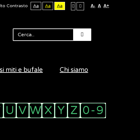
lto Contrasto
Aa
Aa
Aa
A-
A
A+
si miti e bufale
Chi siamo