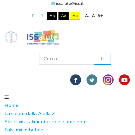
issalute@iss.it
Aa
Aa
Aa
A-
A
A+
Home
La salute dalla A alla Z
Stili di vita, alimentazione e ambiente
Falsi miti e bufale