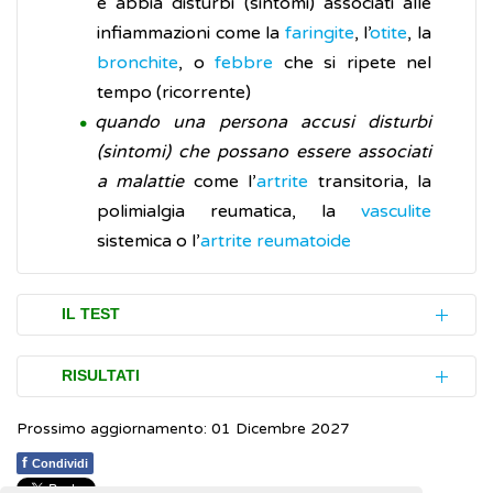
e abbia disturbi (sintomi) associati alle
infiammazioni come la
faringite
, l’
otite
, la
bronchite
, o
febbre
che si ripete nel
tempo (ricorrente)
quando una persona accusi disturbi
(sintomi) che possano essere associati
a malattie
come l’
artrite
transitoria, la
polimialgia reumatica, la
vasculite
sistemica o l’
artrite reumatoide
IL TEST
La VES è un esame molto semplice, non ha
RISULTATI
controindicazioni e si effettua tramite un
Prossimo aggiornamento: 01 Dicembre 2027
semplice prelievo di una piccola quantità di
La VES è misurata in millimetri l’ora e i valori
sangue (campione) da una vena del braccio.
normali (valori di riferimento) nei risultati
f
Condividi