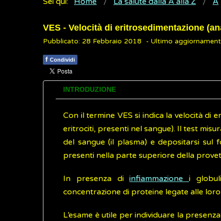
Sei qui:
Home
La salute dalla A alla Z
A
VES - Velocità di eritrosedimentazione (ana
Pubblicato: 28 Febbraio 2018
- Ultimo aggiornamen
f
Condividi
INTRODUZIONE
Con il termine VES si indica la velocità di 
eritrociti, presenti nel sangue). Il test mis
del sangue (il plasma) e depositarsi sul f
presenti nella parte superiore della prove
In presenza di
infiammazione
i globu
concentrazione di proteine legate alle lo
L’esame è utile per individuare la presenz