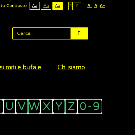
lto Contrasto
Aa
Aa
Aa
A-
A
A+
si miti e bufale
Chi siamo