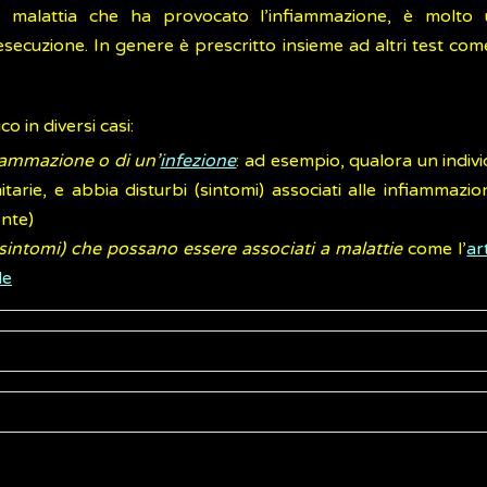
 malattia che ha provocato l’infiammazione, è molto ut
secuzione. In genere è prescritto insieme ad altri test come
 in diversi casi:
iammazione o di un’
infezione
: ad esempio, qualora un indiv
arie, e abbia disturbi (sintomi) associati alle infiammazi
ente)
sintomi) che possano essere associati a malattie
come l’
ar
de
a controindicazioni e si effettua tramite un semplice pr
i normali (valori di riferimento) nei risultati dell’analisi sono 