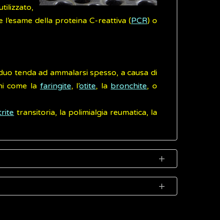
ilizzato,
 l’esame della proteina C-reattiva (
PCR
) o
iduo tenda ad ammalarsi spesso, a causa di
oni come la
faringite
, l’
otite
, la
bronchite
, o
trite
transitoria, la polimialgia reumatica, la
elievo di una piccola quantità di sangue
differenziati per sesso e per età: