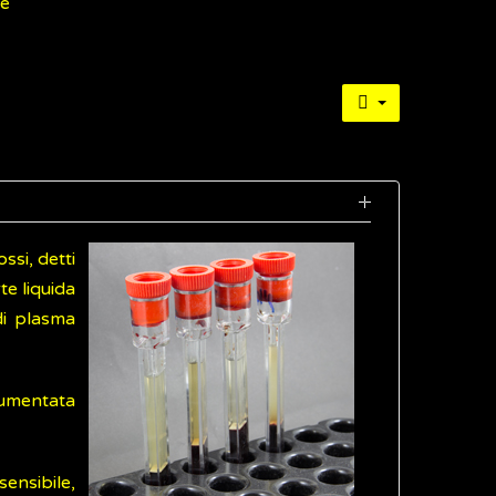
ne
ssi, detti
te liquida
 di plasma
umentata
sensibile,