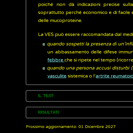
poiché non dà indicazioni precise sulla
soprattutto perché economico e di facile e
delle mucoproteine.
La VES può essere raccomandata dal medico
quando sospetti la presenza di un’inf
un abbassamento delle difese immunit
febbre
che si ripete nel tempo (ricorr
quando una persona accusi disturbi (
vasculite
sistemica o l’
artrite reumatoi
IL TEST
La VES è un esame molto semplice, non h
RISULTATI
(campione) da una vena del braccio.
Prossimo aggiornamento: 01 Dicembre 2027
La VES è misurata in millimetri l’ora e i valor