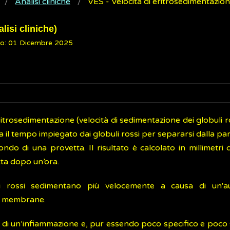
Analisi cliniche
VES - Velocità di eritrosedimentazio
lisi cliniche)
to: 01 Dicembre 2025
eritrosedimentazione (velocità di sedimentazione dei globuli ro
ura il tempo impiegato dai globuli rossi per separarsi dalla par
ondo di una provetta. Il risultato è calcolato in millimetri
tta dopo un’ora.
li rossi sedimentano più velocemente a causa di un'a
ro membrane.
a di un’infiammazione e, pur essendo poco specifico e poco 