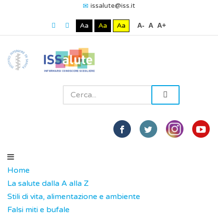
issalute@iss.it
Aa
Aa
Aa
A-
A
A+
Home
La salute dalla A alla Z
Stili di vita, alimentazione e ambiente
Falsi miti e bufale