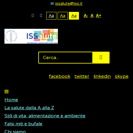
issalute@iss.it
Aa
Aa
Aa
A-
A
A+
facebook
twitter
linkedin
skype
Home
La salute dalla A alla Z
Stili di vita, alimentazione e ambiente
Falsi miti e bufale
Chi siamo