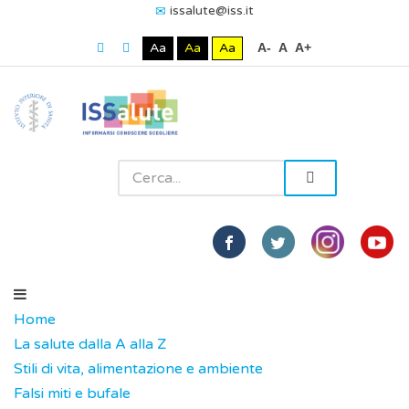
issalute@iss.it
Aa
Aa
Aa
A-
A
A+
Home
La salute dalla A alla Z
Stili di vita, alimentazione e ambiente
Falsi miti e bufale