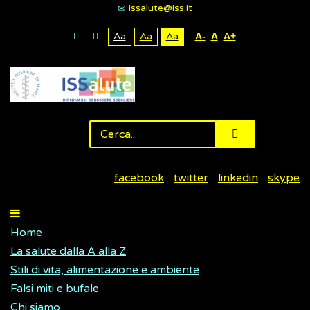
issalute@iss.it
Aa
Aa
Aa
A-
A
A+
facebook
twitter
linkedin
skype
Home
La salute dalla A alla Z
Stili di vita, alimentazione e ambiente
Falsi miti e bufale
Chi siamo