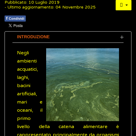
Pubblicato: 10 Luglio 2019
- Ultimo aggiornamento: 04 Novembre 2025
f
Condividi
INTRODUZIONE
Negli
ambienti
acquatici,
laghi,
bacini
artificiali,
mari e
oceani, il
primo
livello della catena alimentare è
rappresentato principalmente da organismi