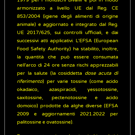
1979 per i molluschi bivalvi e poi in modo
armonizzato a livello UE dal Reg. CE
853/2004 (igiene degli alimenti di origine
animale) e aggiornato e integrato dal Reg.
UE 2017/625, sui controlli ufficiali, e dai
successivi atti applicativi. L'EFSA (European
Food Safety Authority) ha stabilito, inoltre,
la quantità che può essere consumata
nell'arco di 24 ore senza rischi apprezzabili
per la salute (la cosiddetta
dose acuta di
riferimento
) per varie tossine (come acido
okadaico, azaspiracidi, yessotossine,
saxitossine, pectenotossine e acido
domoico) prodotte da alghe diverse (EFSA
2009 e aggiornamenti 2021.2022 per
palitossine e ovatossine).