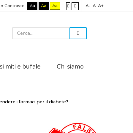
to Contrasto
Aa
Aa
Aa
A-
A
A+
si miti e bufale
Chi siamo
ndere i farmaci per il diabete?