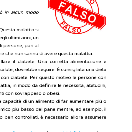
può in alcun modo
Questa malattia si
gli ultimi anni, un
di persone, pari al
ne che non sanno di avere questa malattia.
llare il diabete. Una corretta alimentazione è
alute, dovrebbe seguire. È consigliata una dieta
duo con diabete. Per questo motivo le persone con
tia, in modo da definire le necessità, abitudini,
enti con sovrappeso o obesi.
a capacità di un alimento di far aumentare più o
emico più basso del pane mentre, ad esempio, il
ono ben controllati, è necessario allora assumere