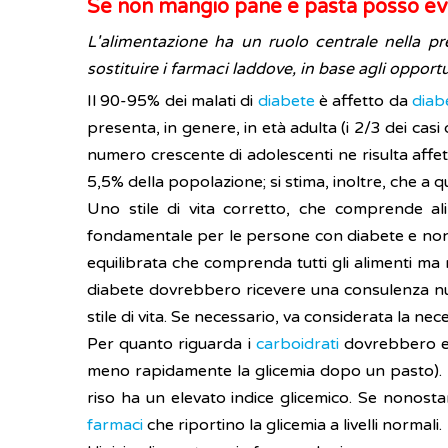
Se non mangio pane e pasta posso evit
L'alimentazione ha un ruolo centrale nella p
sostituire i farmaci laddove, in base agli opportu
Il 90-95% dei malati di
diabete
è affetto da
diab
presenta, in genere, in età adulta (i 2/3 dei casi
numero crescente di adolescenti ne risulta affetto
5,5% della popolazione; si stima, inoltre, che 
Uno stile di vita corretto, che comprende a
fondamentale per le persone con diabete e non d
equilibrata che comprenda tutti gli alimenti ma 
diabete dovrebbero ricevere una consulenza nutri
stile di vita. Se necessario, va considerata la n
Per quanto riguarda i
carboidrati
dovrebbero es
meno rapidamente la glicemia dopo un pasto). 
riso ha un elevato indice glicemico. Se nonostan
farmaci
che riportino la glicemia a livelli normali.