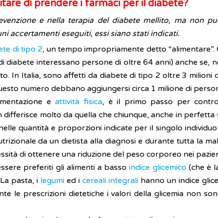
are di prendere i farmaci per il diabete?
revenzione e nella terapia del diabete mellito, ma non 
ni accertamenti eseguiti, essi siano stati indicati.
ete di tipo 2
, un tempo impropriamente detto “alimentare”. 
 di diabete interessano persone di oltre 64 anni) anche se, ne
. In Italia, sono affetti da diabete di tipo 2 oltre 3 milioni 
a questo numero debbano aggiungersi circa 1 milione di perso
limentazione e
attività fisica
, è il primo passo per contro
ifferisce molto da quella che chiunque, anche in perfetta s
nelle quantità e proporzioni indicate per il singolo indivi
zionale da un dietista alla diagnosi e durante tutta la malat
ecessità di ottenere una riduzione del peso corporeo nei pazi
sere preferiti gli alimenti a basso
indice glicemico
(che è l
La pasta, i
legumi
ed i
cereali
integrali
hanno un indice glic
te le prescrizioni dietetiche i valori della glicemia non s