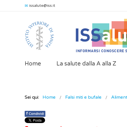
issalute@iss.it
Home
La salute dalla A alla Z
Sei qui:
Home
Falsi miti e bufale
Alimen
f
Condividi