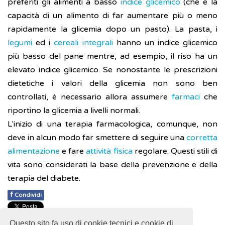
preferiti gli alimenti a basso
indice glicemico
(che è la
capacità di un alimento di far aumentare più o meno
rapidamente la glicemia dopo un pasto). La pasta, i
legumi
ed i
cereali
integrali
hanno un indice glicemico
più basso del pane mentre, ad esempio, il riso ha un
elevato indice glicemico. Se nonostante le prescrizioni
dietetiche i valori della glicemia non sono ben
controllati, è necessario allora assumere
farmaci
che
riportino la glicemia a livelli normali.
L'inizio di una terapia farmacologica, comunque, non
deve in alcun modo far smettere di seguire una
corretta
alimentazione
e fare
attività fisica
regolare. Questi stili di
vita sono considerati la base della prevenzione e della
terapia del diabete.
f
Condividi
Pubblicato: 28 Febbraio 2018
Questo sito fa uso di cookie tecnici e cookie di