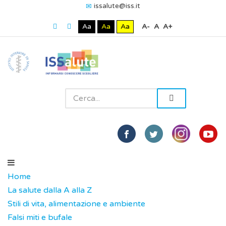
issalute@iss.it
Aa
Aa
Aa
A-
A
A+
Home
La salute dalla A alla Z
Stili di vita, alimentazione e ambiente
Falsi miti e bufale