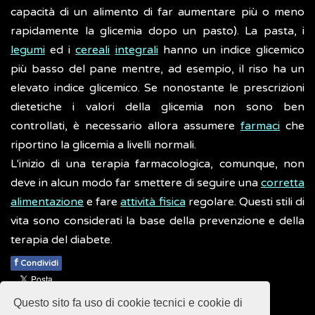
capacità di un alimento di far aumentare più o meno
rapidamente la glicemia dopo un pasto). La pasta, i
legumi
ed i
cereali
integrali
hanno un indice glicemico
più basso del pane mentre, ad esempio, il riso ha un
elevato indice glicemico. Se nonostante le prescrizioni
dietetiche i valori della glicemia non sono ben
controllati, è necessario allora assumere
farmaci
che
riportino la glicemia a livelli normali.
L'inizio di una terapia farmacologica, comunque, non
deve in alcun modo far smettere di seguire una
corretta
alimentazione
e fare
attività fisica
regolare. Questi stili di
vita sono considerati la base della prevenzione e della
terapia del diabete.
f
Condividi
Pubblicato: 28 Febbraio 2018
Questo sito fa uso di cookie tecnici e cookie di
- Ultimo aggiornamento: 03 Marzo 2022