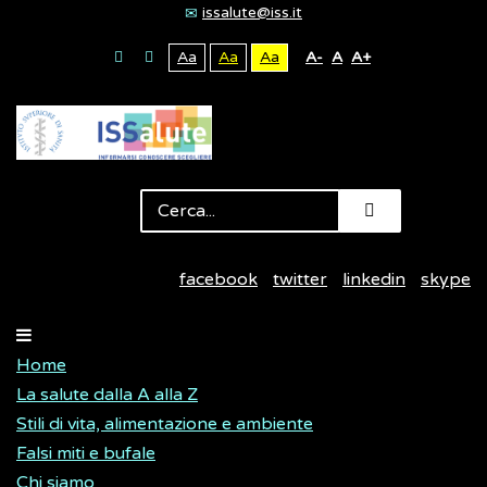
issalute@iss.it
Aa
Aa
Aa
A-
A
A+
facebook
twitter
linkedin
skype
Home
La salute dalla A alla Z
Stili di vita, alimentazione e ambiente
Falsi miti e bufale
Chi siamo