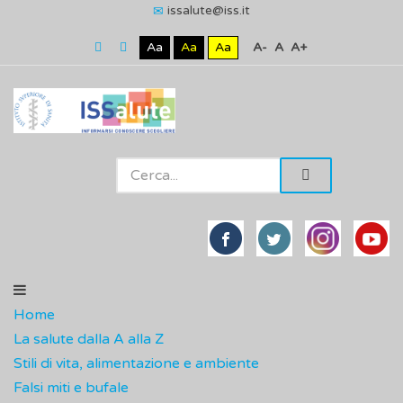
issalute@iss.it
Aa
Aa
Aa
A-
A
A+
Home
La salute dalla A alla Z
Stili di vita, alimentazione e ambiente
Falsi miti e bufale