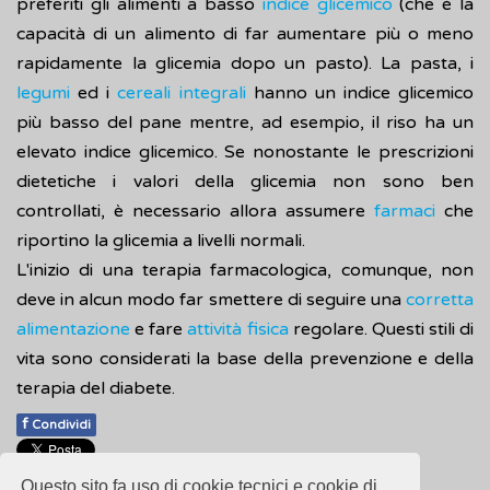
preferiti gli alimenti a basso
indice glicemico
(che è la
capacità di un alimento di far aumentare più o meno
rapidamente la glicemia dopo un pasto). La pasta, i
legumi
ed i
cereali
integrali
hanno un indice glicemico
più basso del pane mentre, ad esempio, il riso ha un
elevato indice glicemico. Se nonostante le prescrizioni
dietetiche i valori della glicemia non sono ben
controllati, è necessario allora assumere
farmaci
che
riportino la glicemia a livelli normali.
L'inizio di una terapia farmacologica, comunque, non
deve in alcun modo far smettere di seguire una
corretta
alimentazione
e fare
attività fisica
regolare. Questi stili di
vita sono considerati la base della prevenzione e della
terapia del diabete.
f
Condividi
Pubblicato: 28 Febbraio 2018
Questo sito fa uso di cookie tecnici e cookie di