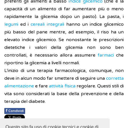
preferiti gli alimenti a basso
indice glicemico
(che è la
capacità di un alimento di far aumentare più o meno
rapidamente la glicemia dopo un pasto). La pasta, i
legumi
ed i
cereali
integrali
hanno un indice glicemico
più basso del pane mentre, ad esempio, il riso ha un
elevato indice glicemico. Se nonostante le prescrizioni
dietetiche i valori della glicemia non sono ben
controllati, è necessario allora assumere
farmaci
che
riportino la glicemia a livelli normali.
L'inizio di una terapia farmacologica, comunque, non
deve in alcun modo far smettere di seguire una
corretta
alimentazione
e fare
attività fisica
regolare. Questi stili di
vita sono considerati la base della prevenzione e della
terapia del diabete.
f
Condividi
Pubblicato: 28 Febbraio 2018
Questo sito fa uso di cookie tecnici e cookie di