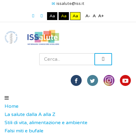
issalute@iss.it
Aa
Aa
Aa
A-
A
A+
Home
La salute dalla A alla Z
Stili di vita, alimentazione e ambiente
Falsi miti e bufale