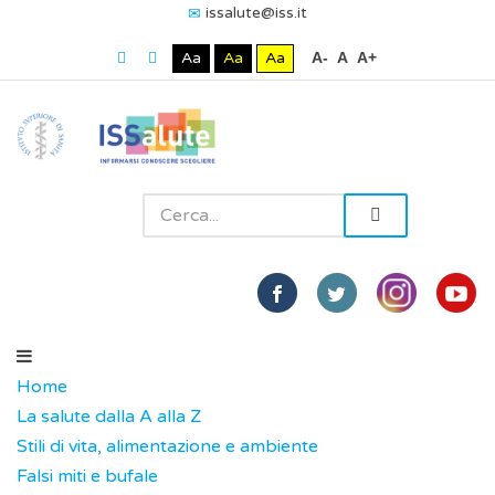
issalute@iss.it
Aa
Aa
Aa
A-
A
A+
Home
La salute dalla A alla Z
Stili di vita, alimentazione e ambiente
Falsi miti e bufale